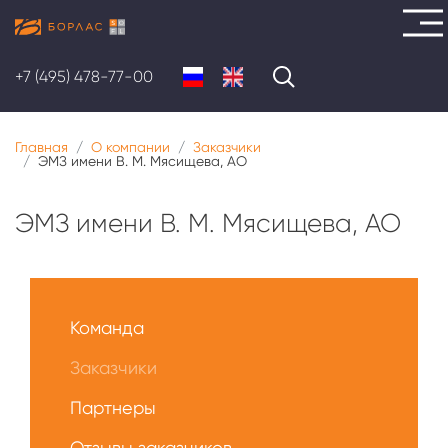
Перейти
к
+7 (495) 478-77-00
основному
содержанию
Главная
О компании
Заказчики
ЭМЗ имени В. М. Мясищева, АО
ЭМЗ имени В. М. Мясищева, АО
Меню
О
Команда
нас
Заказчики
Партнеры
Отзывы заказчиков