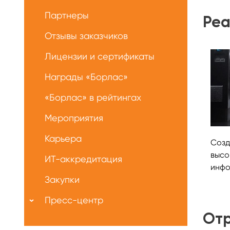
Партнеры
Реа
Отзывы заказчиков
Лицензии и сертификаты
Награды «Борлас»
«Борлас» в рейтингах
Мероприятия
Карьера
Созд
высо
ИТ-аккредитация
инфо
Закупки
Пресс-центр
От