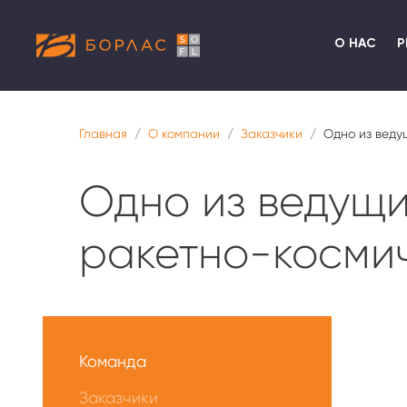
О НАС
Р
Главная
О компании
Заказчики
Одно из веду
Одно из ведущ
ракетно-косми
Меню
О
Команда
нас
Заказчики