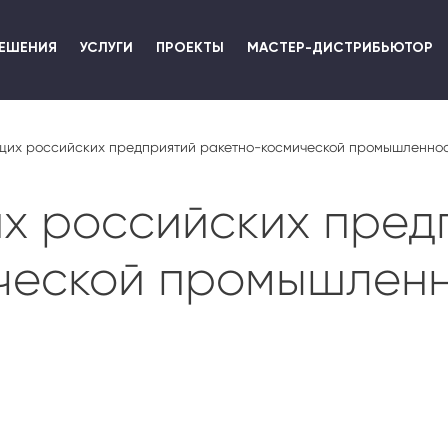
Перейти
к
ЕШЕНИЯ
УСЛУГИ
ПРОЕКТЫ
МАСТЕР-ДИСТРИБЬЮТОР
основному
содержанию
щих российских предприятий ракетно-космической промышленно
их российских пред
ческой промышлен