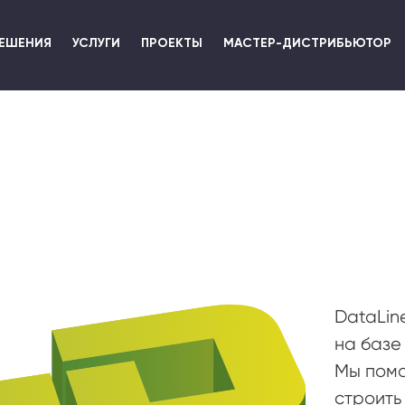
Перейти
к
ЕШЕНИЯ
УСЛУГИ
ПРОЕКТЫ
МАСТЕР-ДИСТРИБЬЮТОР
основному
содержанию
DataLin
на базе
Мы помо
строить