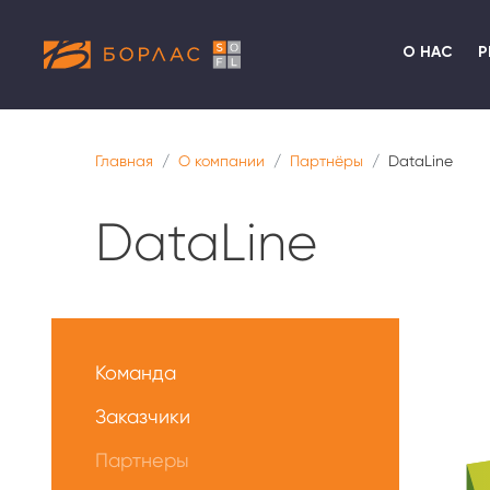
О НАС
Р
Главная
О компании
Партнёры
DataLine
DataLine
Меню
О
Команда
нас
Заказчики
Партнеры