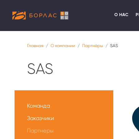
О НАС
Р
Главная
О компании
Партнёры
SAS
SAS
Меню
О
Команда
нас
Заказчики
Партнеры