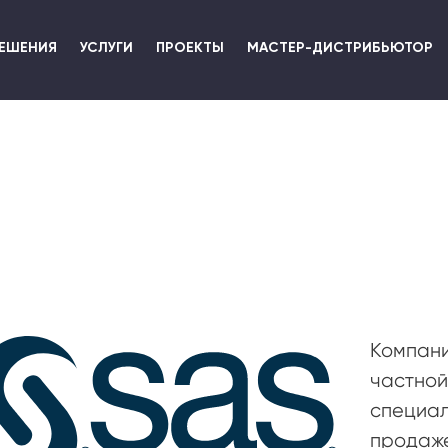
Перейти
к
ЕШЕНИЯ
УСЛУГИ
ПРОЕКТЫ
МАСТЕР-ДИСТРИБЬЮТОР
основному
содержанию
Компани
частной
специал
продаже