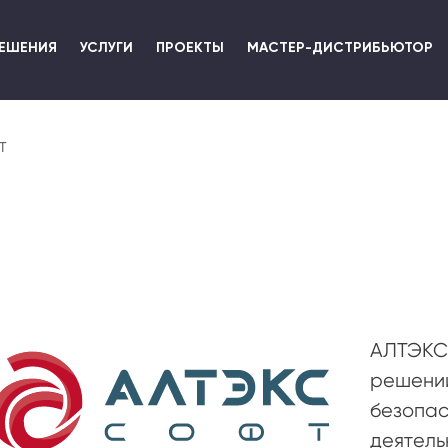
Перейти
к
ЕШЕНИЯ
УСЛУГИ
ПРОЕКТЫ
МАСТЕР-ДИСТРИБЬЮТОР
основному
содержанию
Т
АЛТЭКС
решени
безопас
деятель