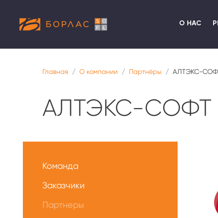
О НАС
Р
Главная
О компании
Партнёры
АЛТЭКС-СОФ
АЛТЭКС-СОФТ
Меню
О
Команда
нас
Заказчики
Партнеры