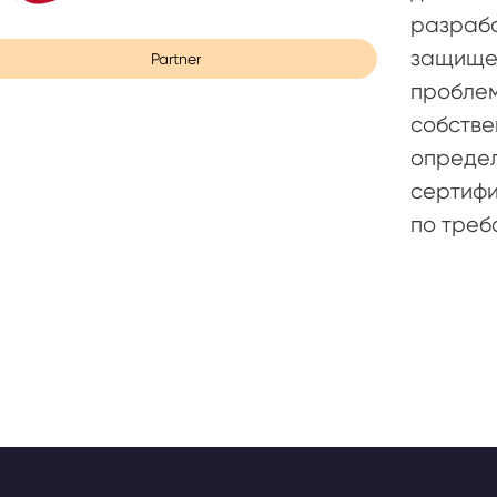
разрабо
защище
Partner
проблем
собстве
определ
сертифи
по треб