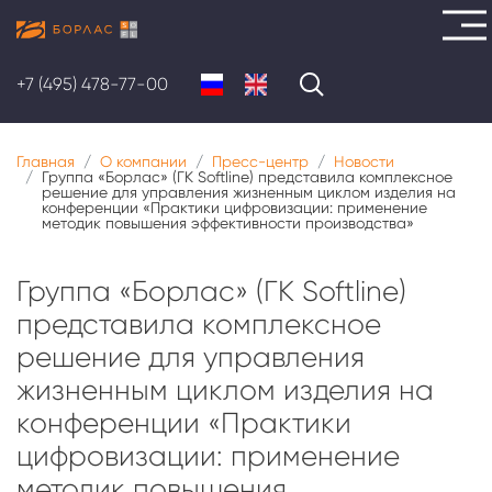
Перейти
к
+7 (495) 478-77-00
основному
содержанию
Главная
О компании
Пресс-центр
Новости
Группа «Борлас» (ГК Softline) представила комплексное
решение для управления жизненным циклом изделия на
конференции «Практики цифровизации: применение
методик повышения эффективности производства»
Группа «Борлас» (ГК Softline)
представила комплексное
решение для управления
жизненным циклом изделия на
конференции «Практики
цифровизации: применение
методик повышения