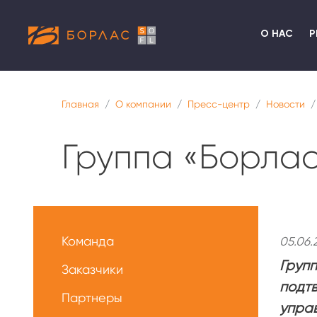
О НАС
Р
Главная
О компании
Пресс-центр
Новости
Группа «Борлас
Меню
О
Команда
05.06.
нас
Групп
Заказчики
подтв
Партнеры
упра