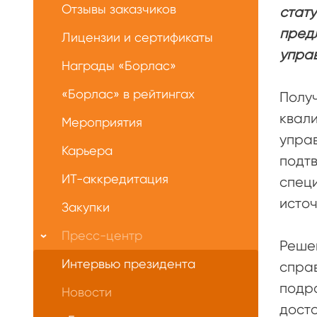
Отзывы заказчиков
стату
пред
Лицензии и сертификаты
упра
Награды «Борлас»
«Борлас» в рейтингах
Полу
квали
Мероприятия
упра
Карьера
подтв
ИТ-аккредитация
спец
источ
Закупки
Пресс-центр
Решен
Интервью президента
справ
подра
Новости
досто