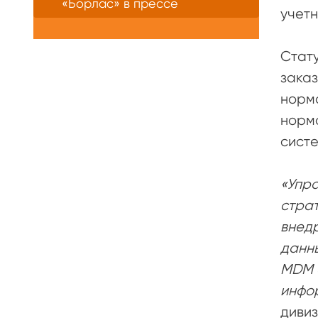
«Борлас» в прессе
учетн
Стату
заказ
норм
норма
сист
«Упра
страт
внедр
данны
MDM 
инфор
дивиз