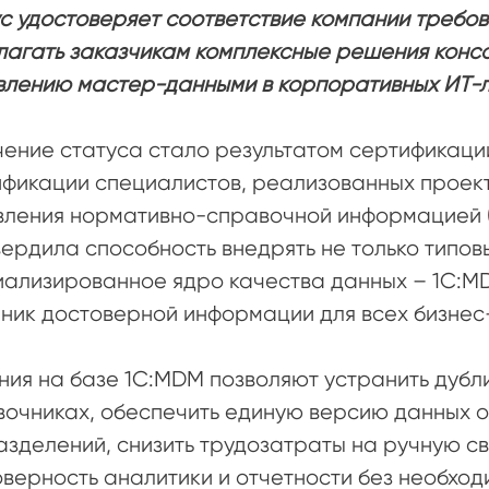
с удостоверяет соответствие компании требов
лагать заказчикам комплексные решения конс
влению мастер-данными в корпоративных ИТ-
чение статуса стало результатом сертификац
фикации специалистов, реализованных проект
вления нормативно-справочной информацией (
ердила способность внедрять не только типов
иализированное ядро качества данных – 1С:
ник достоверной информации для всех бизнес
ия на базе 1С:MDM позволяют устранить дубл
очниках, обеспечить единую версию данных о 
зделений, снизить трудозатраты на ручную с
верность аналитики и отчетности без необхо