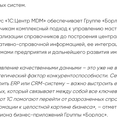
ых систем.
с «1С:Центр MDM» обеспечивает Группе «Борл
чикам комплексный подход к управлению маст
ализации справочников до построения центра
тивно-справочной информацией, ее интеграци
емами предприятия и дальнейшего развития 
вление качественными данными – это уже не в
егический фактор конкурентоспособности. Се
ить ERP или CRM-систему – важно выстроить 
х, который связывает между собой все ключе
от 1С помогают перейти от разрозненных спр
мации к целостной картине бизнеса»,
– отме
иона бизнес-приложений Группы «Борлас».