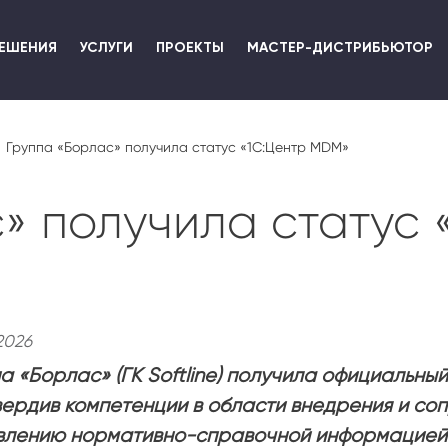
Перейти
к
ЕШЕНИЯ
УСЛУГИ
ПРОЕКТЫ
МАСТЕР-ДИСТРИБЬЮТОР
основному
содержанию
Группа «Борлас» получила статус «1С:Центр MDM»
» получила статус
2026
а «Борлас» (ГК Softline) получила официальны
ердив компетенции в области внедрения и со
влению нормативно-справочной информацией 