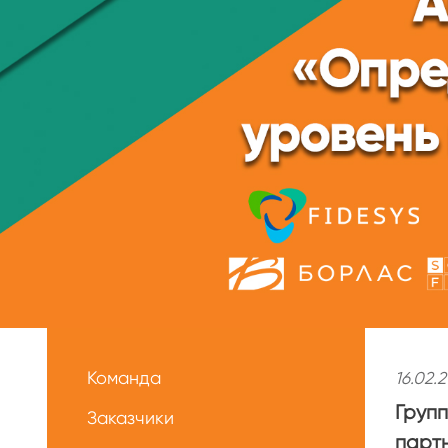
Меню
О
Команда
16.02.
нас
Групп
Заказчики
партн