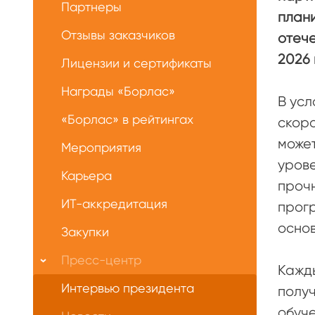
Партнеры
план
Отзывы заказчиков
отече
2026 г
Лицензии и сертификаты
Награды «Борлас»
В усл
«Борлас» в рейтингах
скоро
может
Мероприятия
уров
Карьера
прочн
ИТ-аккредитация
прог
основ
Закупки
Пресс-центр
Кажды
Интервью президента
полу
обуче