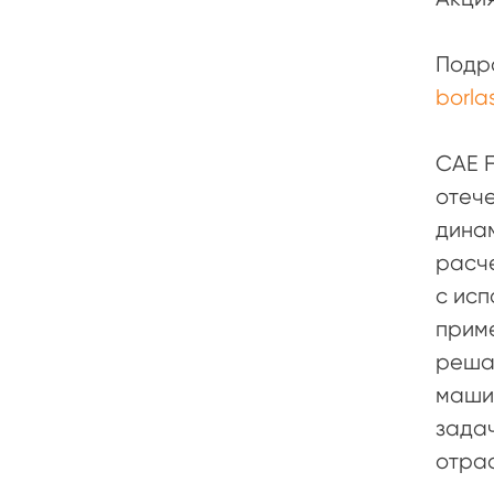
Подро
borlas
CAE F
отеч
динам
расче
с исп
приме
решат
маши
задач
отрас