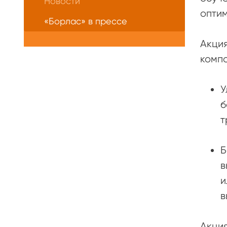
Новости
оптим
«Борлас» в прессе
Акция
компа
У
б
т
Б
в
и
в
Акция