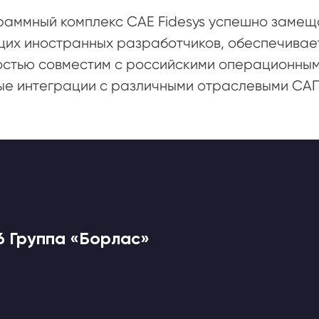
раммный комплекс CAE Fidesys успешно заме
их иностранных разработчиков, обеспечивает 
остью совместим с российскими операционным
ые интеграции с различными отраслевыми САП
6 Группа «Борлас»