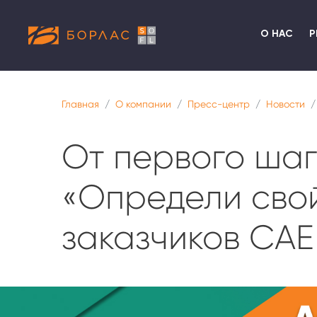
О НАС
Р
Главная
О компании
Пресс-центр
Новости
От первого шаг
«Определи свой
заказчиков CAE 