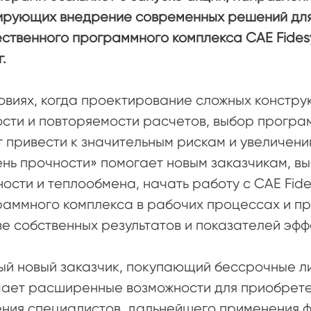
ирующих внедрение современных решений для
ственного программного комплекса CAE Fidesy
.
овиях, когда проектирование сложных констру
сти и повторяемости расчетов, выбор програ
 привести к значительным рискам и увеличени
ень прочности» помогает новым заказчикам, 
ости и теплообмена, начать работу с CAE Fide
раммного комплекса в рабочих процессах и п
е собственных результатов и показателей эф
й новый заказчик, покупающий бессрочные лиц
чает расширенные возможности для приобрете
ния специалистов, дальнейшего применения ф