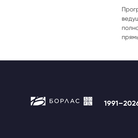
Прог
ведущ
полн
прям
1991–202