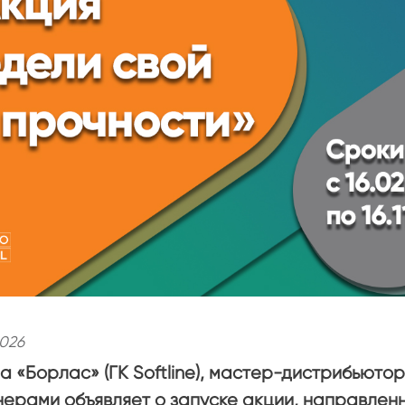
2026
а «Борлас» (ГК Softline), мастер-дистрибьютор
ерами объявляет о запуске акции, направленн