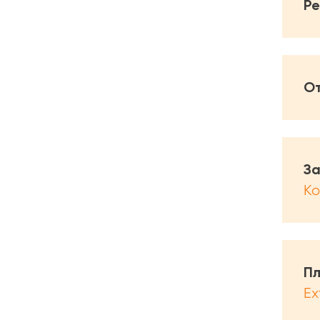
Р
О
За
Ко
П
Ex