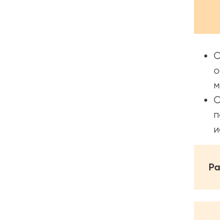
О
о
м
С
п
и
Ра