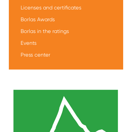
Licenses and certificates
Borlas Awards
Borlas in the ratings
Events
Press center