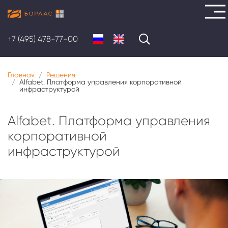
Перейти
к
+7 (495) 478-77-00
основному
содержанию
Главная
Решения
Alfabet. Платформа управления корпоративной
инфраструктурой
Alfabet. Платформа управления
корпоративной
инфраструктурой