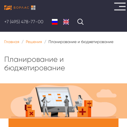
Перейти
к
+7 (495) 478-77-00
основному
содержанию
Главная
Решения
Планирование и бюджетирование
Планирование и
бюджетирование
Меню