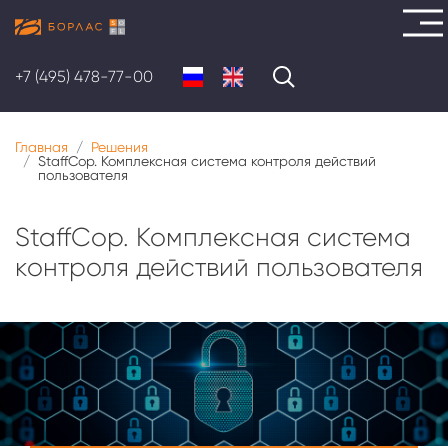
Перейти
к
+7 (495) 478-77-00
основному
содержанию
Главная
Решения
StaffCop. Комплексная система контроля действий
пользователя
StaffCop. Комплексная система
контроля действий пользователя