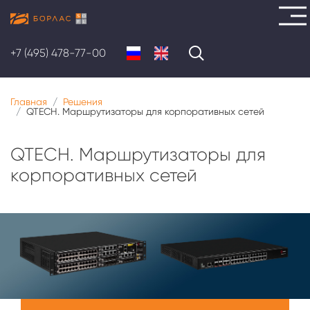
Перейти
к
+7 (495) 478-77-00
основному
содержанию
Главная
Решения
QTECH. Маршрутизаторы для корпоративных сетей
QTECH. Маршрутизаторы для
корпоративных сетей
Меню