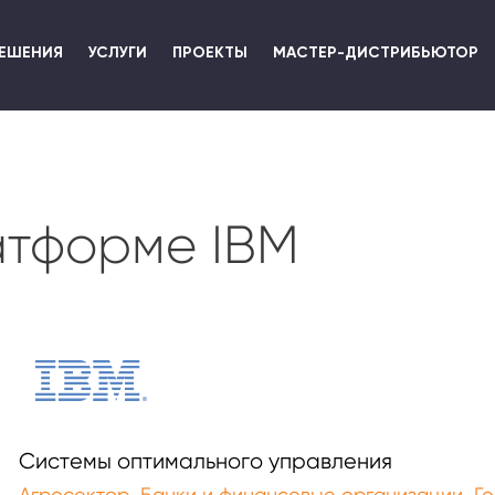
Перейти
к
ЕШЕНИЯ
УСЛУГИ
ПРОЕКТЫ
МАСТЕР-ДИСТРИБЬЮТОР
основному
содержанию
атформе IBM
Системы оптимального управления
,
,
Агросектор
Банки и финансовые организации
Го