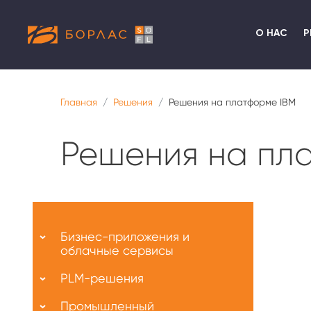
О НАС
Р
Главная
Решения
Решения на платформе IBM
Решения на пл
Меню
О
Бизнес-приложения и
нас
облачные сервисы
PLM-решения
Промышленный