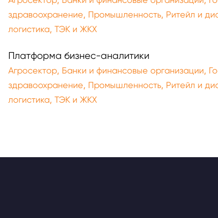
,
,
здравоохранение
Промышленность
Ритейл и ди
,
логистика
ТЭК и ЖКХ
Платформа бизнес-аналитики
,
,
Агросектор
Банки и финансовые организации
Го
,
,
здравоохранение
Промышленность
Ритейл и ди
,
логистика
ТЭК и ЖКХ