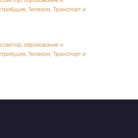
,
,
стрибуция
Телеком
Транспорт и
ссектор, образование и
,
,
стрибуция
Телеком
Транспорт и