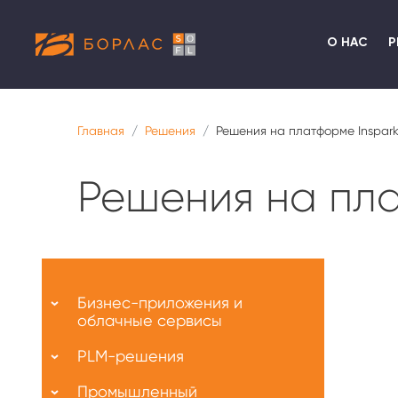
О НАС
Р
Главная
Решения
Решения на платформе Inspar
Решения на пла
Меню
О
Бизнес-приложения и
нас
облачные сервисы
PLM-решения
Промышленный