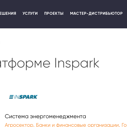
Перейти
к
ЕШЕНИЯ
УСЛУГИ
ПРОЕКТЫ
МАСТЕР-ДИСТРИБЬЮТОР
основному
содержанию
k
тформе Inspark
Система энергоменеджмента
,
,
Агросектор
Банки и финансовые организации
Го