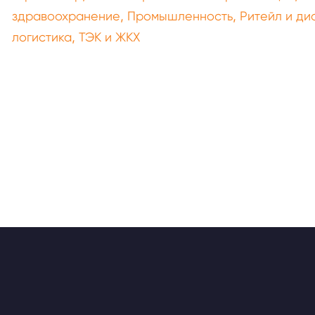
,
,
здравоохранение
Промышленность
Ритейл и ди
,
логистика
ТЭК и ЖКХ