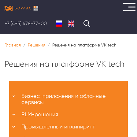
Перейти
к
+7 (495) 478-77-00
основному
содержанию
Главная
Решения
Решения на платформе VK tech
Решения на платформе VK tech
Меню
О
Бизнес-приложения и облачные
нас
сервисы
PLM-решения
Промышленный инжиниринг