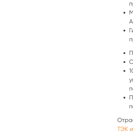
п
М
A
Г
п
П
С
1
у
п
П
п
Отра
ТЭК 