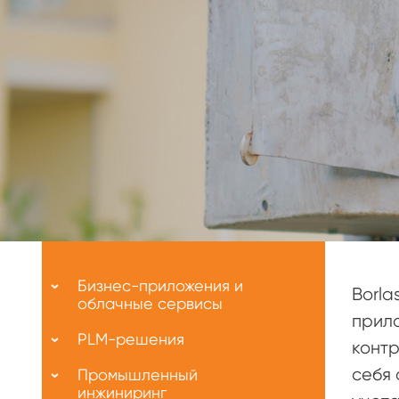
Меню
О
Бизнес-приложения и
Borla
нас
облачные сервисы
прило
PLM-решения
контр
себя 
Промышленный
инжиниринг