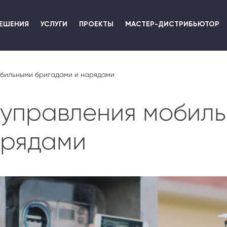
Перейти
к
ЕШЕНИЯ
УСЛУГИ
ПРОЕКТЫ
МАСТЕР-ДИСТРИБЬЮТОР
основному
содержанию
обильными бригадами и нарядами
 управления мобил
арядами