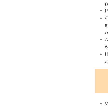
р
Р
Ф
в
о
А
б
Н
с
W