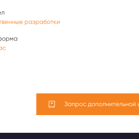
ел
твенные разработки
форма
ас
Запрос дополнительной