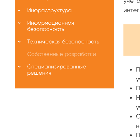
учета
интег
Инфраструктура
Информационная
безопасность
Техническая безопасность
Собственные разработки
Специализированные
П
решения
у
П
Н
у
О
н
П