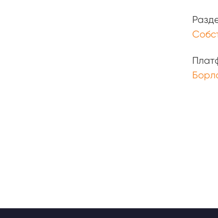
Разд
Собс
Плат
Борл