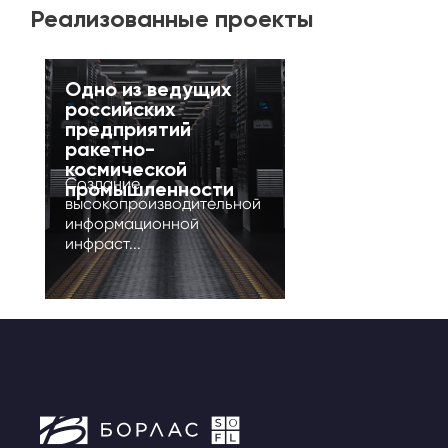
Реализованные проекты
Одно из ведущих
российских
предприятий
ракетно-
космической
Создание
промышленности
высокопроизводительной
информационной
инфраст...