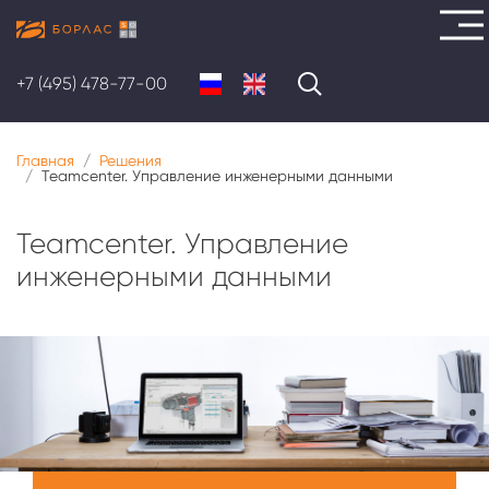
Перейти
к
+7 (495) 478-77-00
основному
содержанию
Главная
Решения
Teamcenter. Управление инженерными данными
Teamcenter. Управление
инженерными данными
Меню